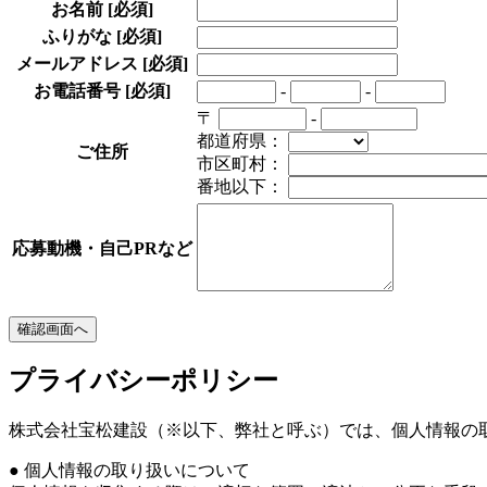
お名前
[必須]
ふりがな
[必須]
メールアドレス
[必須]
お電話番号
[必須]
-
-
〒
-
都道府県：
ご住所
市区町村：
番地以下：
応募動機・自己PRなど
プライバシーポリシー
株式会社宝松建設（※以下、弊社と呼ぶ）では、個人情報の
● 個人情報の取り扱いについて